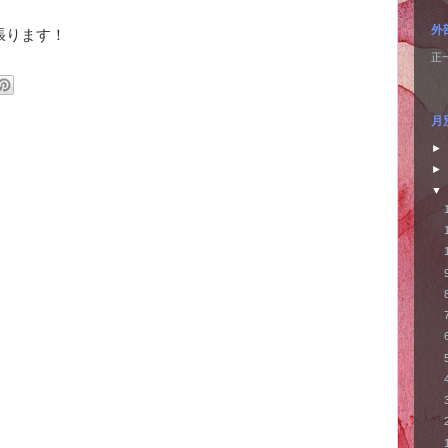
外
張ります！
正
月
►
►
▼