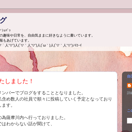
グ
ｭﾊﾞｯ
の趣味や日常を、自由気ままに好きなように書いています。
報もあげています。
▽’)人(´▽｀人‘▽’)人(´ω｀)人(´▽｀人‘▽’)ﾉｲｴｰｲ
自
たしました！
メンバーでブログをすることとなりました。
詳
私含め数人の社員で順々に投稿していく予定となっており
します。
こ
の為薩摩川内へ行っておりました。
ではわからない話が聞けて、