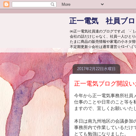
正一電気 社員ブロ
㈱正一電気社員達のブログです∠( ˙-˙ )／ｼ
会社の話だけじゃなく、社員一人ひとり
たまに商品の販売情報や家電の小ネタ情
不定期更新☆会社は通常運営☆ｲｴｰｲ＼(´▽｀人‘
2017年2月22日水曜日
正一電気ブログ開設い
今年から正一電気事務所社員
仕事のことや日常のこと等を
ますので、宜しくお願いいた
本日は南九州地区の会議参加
事務所内で作業しているだけ
とても勉強になりました。