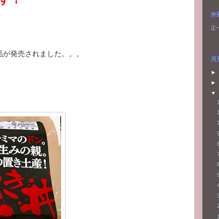
外
正
品が発売されました。。。
月
►
►
▼