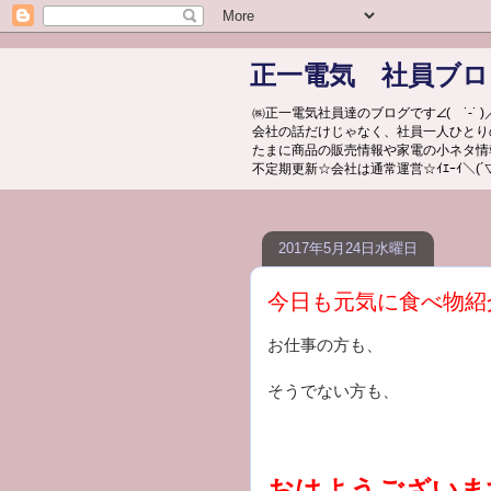
正一電気 社員ブロ
㈱正一電気社員達のブログです∠( ˙-˙ )／ｼ
会社の話だけじゃなく、社員一人ひとり
たまに商品の販売情報や家電の小ネタ情
不定期更新☆会社は通常運営☆ｲｴｰｲ＼(´▽｀人‘
2017年5月24日水曜日
今日も元気に食べ物紹
お仕事の方も、
そうでない方も、
おはようございま