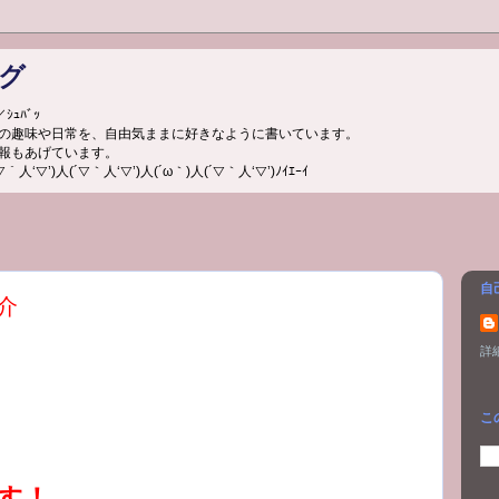
グ
ｭﾊﾞｯ
の趣味や日常を、自由気ままに好きなように書いています。
報もあげています。
▽’)人(´▽｀人‘▽’)人(´ω｀)人(´▽｀人‘▽’)ﾉｲｴｰｲ
自
介
詳
こ
す！