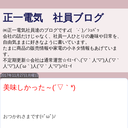
正一電気 社員ブログ
㈱正一電気社員達のブログです∠( ˙-˙ )／ｼｭﾊﾞｯ
会社の話だけじゃなく、社員一人ひとりの趣味や日常を、
自由気ままに好きなように書いています。
たまに商品の販売情報や家電の小ネタ情報もあげていま
す。
不定期更新☆会社は通常運営☆ｲｴｰｲ＼(´▽｀人‘▽’)人(´▽｀
人‘▽’)人(´ω｀)人(´▽｀人‘▽’)ﾉｲｴｰｲ
2017年11月27日月曜日
美味しかった～(´▽｀*)
おつかれさまです(=ﾟωﾟ)ﾉ