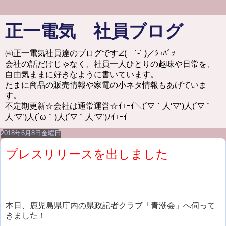
正一電気 社員ブログ
㈱正一電気社員達のブログです∠( ˙-˙ )／ｼｭﾊﾞｯ
会社の話だけじゃなく、社員一人ひとりの趣味や日常を、
自由気ままに好きなように書いています。
たまに商品の販売情報や家電の小ネタ情報もあげていま
す。
不定期更新☆会社は通常運営☆ｲｴｰｲ＼(´▽｀人‘▽’)人(´▽｀
人‘▽’)人(´ω｀)人(´▽｀人‘▽’)ﾉｲｴｰｲ
2018年6月8日金曜日
プレスリリースを出しました
本日、鹿児島県庁内の県政記者クラブ「青潮会」へ伺って
きました！