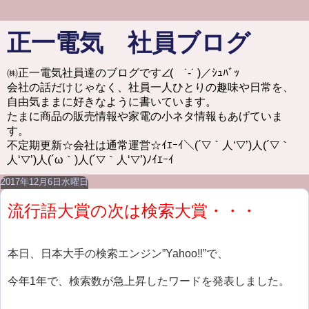
正一電気 社員ブログ
㈱正一電気社員達のブログです∠( ˙-˙ )／ｼｭﾊﾞｯ
会社の話だけじゃなく、社員一人ひとりの趣味や日常を、
自由気ままに好きなように書いています。
たまに商品の販売情報や家電の小ネタ情報もあげていま
す。
不定期更新☆会社は通常運営☆ｲｴｰｲ＼(´▽｀人‘▽’)人(´▽｀
人‘▽’)人(´ω｀)人(´▽｀人‘▽’)ﾉｲｴｰｲ
2017年12月6日水曜日
流行語大賞の次は検索大賞・・・
本日、日本大手の検索エンジン”Yahoo‼”で、
今年1年で、検索数が急上昇したワードを発表しました。